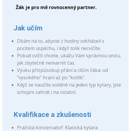
Žák je pro mě rovnocenný par
tner.
Jak učím
Dbám na to, abyste z hodiny odcházeli s
pocitem úspěchu, i když tolik necvičíte.
Pokud cvičit chcete, ukážu Vám správnou cestu,
jak zbytečně nemarnit čas.
Výuku přizpůsobuji přání a cílům žáka: od
"vysokého" hraní až po "kotlík".
Když se naučíte solidně na jeden typ kytary, jste
schopni zahrát i na ostatní.
Kvalifikace a zkušenosti
Pražská konzervatoř: Klasická kytara