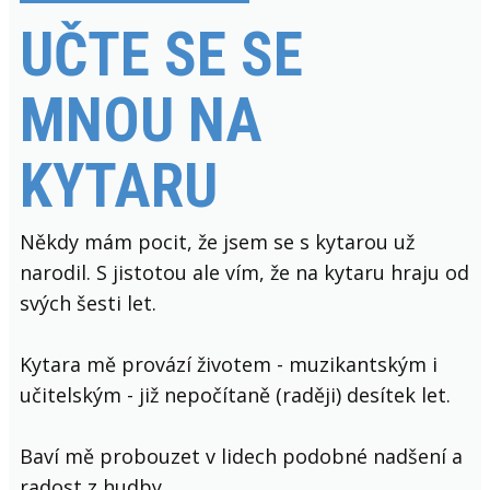
UČTE SE SE
MNOU NA
KYTARU
Někdy mám pocit, že jsem se s kytarou už
narodil. S jistotou ale vím, že na kytaru hraju od
svých šesti let.
Kytara mě provází životem - muzikantským i
učitelským - již nepočítaně (raději) desítek let.
Baví mě probouzet v lidech podobné nadšení a
radost z hudby.